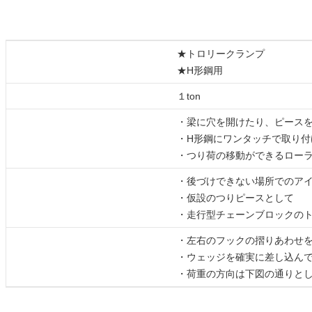
★トロリークランプ
詳細
★H形鋼用
基本使用荷重
１ton
・梁に穴を開けたり、ピース
特徴
・H形鋼にワンタッチで取り付
・つり荷の移動ができるロー
・後づけできない場所でのア
用途
・仮設のつりピースとして
・走行型チェーンブロックの
・左右のフックの摺りあわせ
使用上の注意
・ウェッジを確実に差し込ん
・荷重の方向は下図の通りと