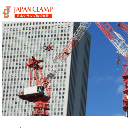
内
容
を
ス
キ
ッ
プ