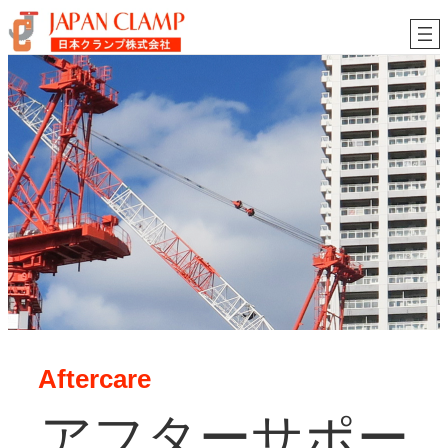
内
容
を
ス
キ
ッ
プ
Aftercare
アフターサポー