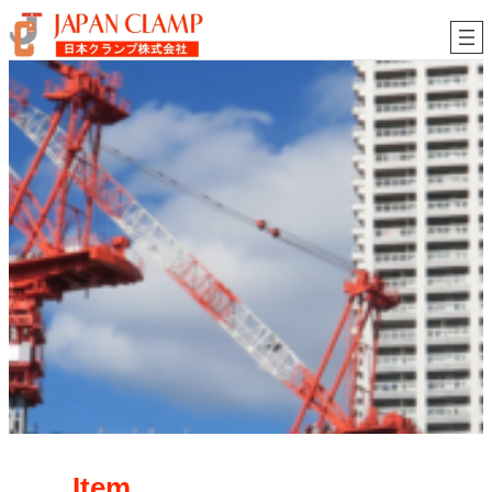
内
容
を
ス
キ
ッ
プ
Item