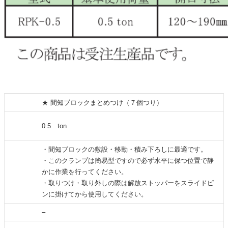
詳細
★ 間知ブロックまとめつけ（７個つり）
基本使
0.5 ton
用荷重
・間知ブロックの敷設・移動・積み下ろしに最適です。
・このクランプは簡易型ですので必ず水平に保つ位置で静
特徴
かに作業を行ってください。
・取りつけ・取り外しの際は解放ストッパーをスライドピ
ンに掛けてから使用してください。
用途
–